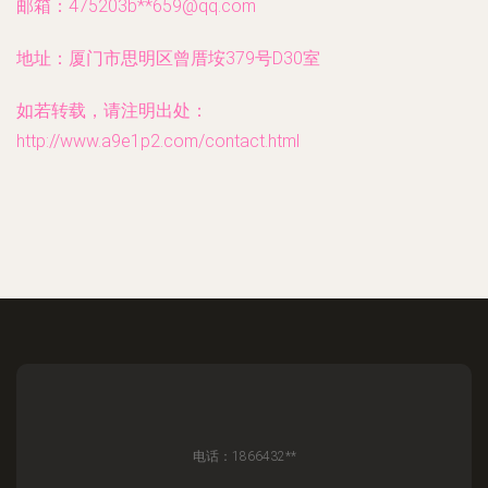
邮箱：475203b**
659@qq.com
地址：厦门市思明区曾厝垵379号D30室
如若转载，请注明出处：
http://www.a9e1p2.com/contact.html
电话：1866432**