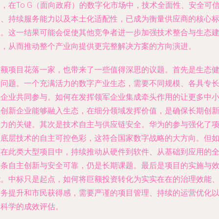
，在To G（面向政府）的数字化市场中，技术全面性、安全可
度、持续服务能力以及本土化适配性，已成为衡量供应商的核心
尺。这一结果可能会促使其他竞争者进一步加强技术整合与生态
设，从而推动整个产业向提供更完整解决方案的方向演进。
巨额项目花落一家，也带来了一些值得深思的议题。首先是生态
康问题。一个充满活力的数字产业生态，需要不同规模、各具专
的企业共同参与。如何在发挥领军企业集成牵头作用的让更多中
型创新企业能够融入生态，在细分领域发挥价值，是确保长期创
活力的关键。其次是技术自主与供应链安全。华为的参与强化了
目底层技术的自主可控色彩，这符合国家数字战略的大方向。但
何在此类大型项目中，持续推动从硬件到软件、从基础到应用的
链条自主创新与安全可靠，仍是长期课题。最后是项目的实施与
能。中标只是起点，如何将巨额投资转化为实实在在的治理效能
服务提升和市民获得感，需要严谨的项目管理、持续的运营优化
及科学的成效评估。